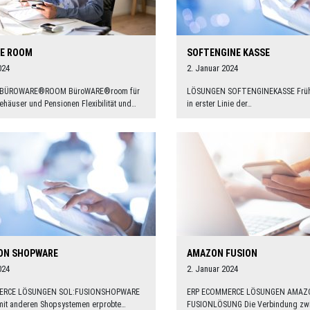
E ROOM
SOFTENGINE KASSE
024
2. Januar 2024
BÜROWARE®ROOM BüroWARE®room für
LÖSUNGEN SOFTENGINEKASSE Frühe
tehäuser und Pensionen Flexibilität und…
in erster Linie der…
ION SHOPWARE
AMAZON FUSION
024
2. Januar 2024
ERCE LÖSUNGEN SOL:FUSIONSHOPWARE
ERP ECOMMERCE LÖSUNGEN AMAZ
 mit anderen Shopsystemen erprobte…
FUSIONLÖSUNG Die Verbindung zw