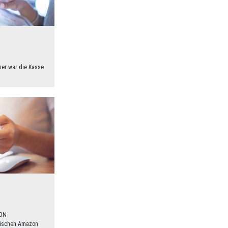
r war die Kasse
ON
ischen Amazon