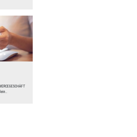
MMERCEGESCHÄFT
llein…